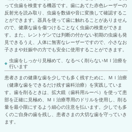
って虫歯を検査する機器です。歯にあてた赤色レーザーの
反射光を読み取り、虫歯を数値や音に変換して確認するこ
とができます。器具を使って歯に触れることがありません
ので、健康な歯を傷つけることなく虫歯の検査ができま
す。また、レントゲンでは判断の付かない初期の虫歯も発
見できるうえ、人体に無害なレーザーですので、小さなお
子さまや妊娠中の方でも安全に使用することができます。
虫歯をしっかり見極めて、なるべく削らないＭＩ治療を
行います
患者さまの健康な歯を少しでも多く残すために、ＭＩ治療
（健康な歯をできるだけ残す歯科治療）を実践していま
す。歯を
削るときは、拡大鏡（歯科用ルーペ）を使って患
部を正確に見極め、
ＭＩ治療専用のドリル
を使用し、
削る
量を最小限にするよう細心の注意を払います
。
少しでも多
くのご自身の歯を残し、患者さまの大切な歯を守っていき
ます。