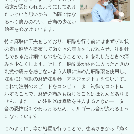
治療が受けられるようにしてあげ
たいという思いから、当院では
な
るべく痛みのない、苦痛の少ない
治療を心がけています。
特に麻酔に工夫をしており、麻酔を行う前にはまずゲル状
の表面麻酔を塗布して歯ぐきの表面をしびれさせ、注射針
もできるだけ細いものを使うことで、針を刺したときの痛
みを少なくします。そして、麻酔薬が体内に入ったときの
刺激や痛みを感じないよう人肌に温めた麻酔薬を使用し、
注射には電動の麻酔注射器「アネジェクト」を使います。
これで
注射のスピードを
コンピューター制御でコントロー
ルすることで、麻酔の痛みも感じることはほとんどありま
せん。また、この注射器は麻酔を注入するときのモーター
音の恐怖感をやわらげるため、オルゴール音が流れるよう
になっています。
このように丁寧な処置を行うことで、患者さまから「痛く